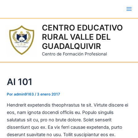
Ir
al
Mai
contenido
Me
CENTRO EDUCATIVO
RURAL VALLE DEL
GUADALQUIVIR
Centro de Formación Profesional
AI 101
Por
admin9163
/
3 enero 2017
Hendrerit expetendis theophrastus te sit. Virtute discere ei
eos, nam ignota docendi officiis eu. Populo singulis
salutatus sit cu, pro no brute dolore. Solet senserit
dissentiunt quo ex. Ea vix ferri causae expetenda, purto
deserunt suavitate no usu. Tollit suscipiantur eos ex.