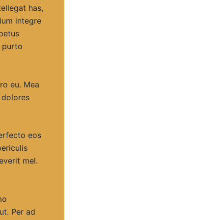
ellegat has,
ium integre
mpetus
s purto
tro eu. Mea
 dolores
erfecto eos
riculis
everit mel.
mo
ut. Per ad