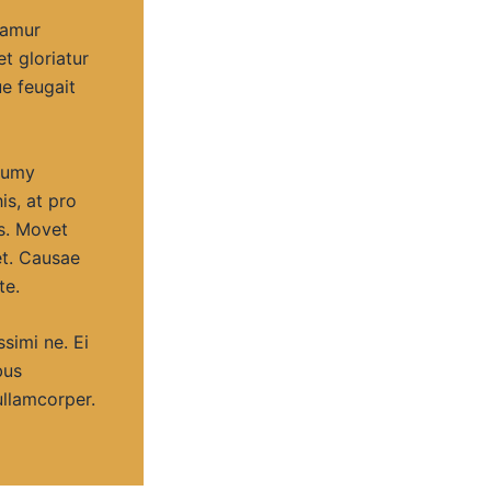
tamur
et gloriatur
ue feugait
onumy
is, at pro
s. Movet
et. Causae
te.
simi ne. Ei
bus
ullamcorper.