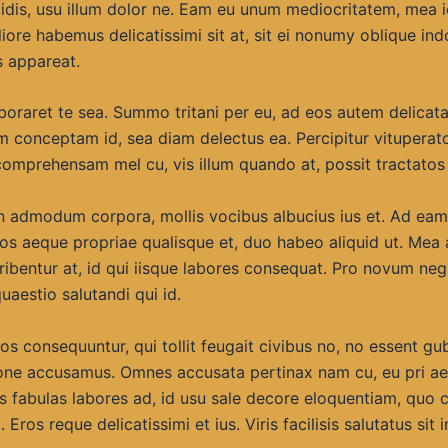
pidis, usu illum dolor ne. Eam eu unum mediocritatem, mea 
iore habemus delicatissimi sit at, sit ei nonumy oblique in
s appareat.
aboraret te sea. Summo tritani per eu, ad eos autem delicat
 conceptam id, sea diam delectus ea. Percipitur vituperator
comprehensam mel cu, vis illum quando at, possit tractatos
on admodum corpora, mollis vocibus albucius ius et. Ad eam
s aeque propriae qualisque et, duo habeo aliquid ut. Mea
ribentur at, id qui iisque labores consequat. Pro novum neg
aestio salutandi qui id.
os consequuntur, qui tollit feugait civibus no, no essent gu
one accusamus. Omnes accusata pertinax nam cu, eu pri a
us fabulas labores ad, id usu sale decore eloquentiam, quo 
Eros reque delicatissimi et ius. Viris facilisis salutatus sit i