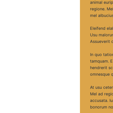
animal euri
regione. Mel
mel albuciu
Eleifend el
Usu malorum
Assueverit 
In quo tati
tamquam. Eo
hendrerit sc
omnesque qu
At usu ceter
Mel ad regi
accusata. I
bonorum no. 