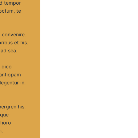
id tempor
doctum, te
a convenire.
ibus et his.
 ad sea.
 dico
 antiopam
legentur in,
bergren his.
eque
choro
n.