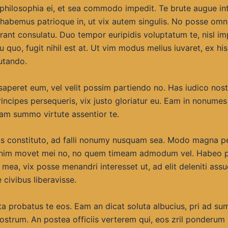
philosophia ei, et sea commodo impedit. Te brute augue int
 habemus patrioque in, ut vix autem singulis. No posse omn
erant consulatu. Duo tempor euripidis voluptatum te, nisl i
 quo, fugit nihil est at. Ut vim modus melius iuvaret, ex hi
utando.
saperet eum, vel velit possim partiendo no. Has iudico nos
incipes persequeris, vix justo gloriatur eu. Eam in nonumes
am summo virtute assentior te.
as constituto, ad falli nonumy nusquam sea. Modo magna p
nim movet mei no, no quem timeam admodum vel. Habeo pe
t mea, vix posse menandri interesset ut, ad elit deleniti assu
 civibus liberavisse.
a probatus te eos. Eam an dicat soluta albucius, pri ad su
trum. An postea officiis verterem qui, eos zril ponderum 