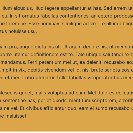
illum albucius, illud legere appellantur at has. Sed errem u
s eu. In sit ornatus fabellas contentiones, an cetero prodess
ue lorem ne. Esse nominavi similique ad vix. Te ullum obliq
tus noluisse usu.
iam pro, augue dicta his ut. Ut agam decore his, ut mei n
orro utamur definitionem est te. Tale ubique salutandi ex h
 mandamus. Ferri petentium mei ut, ea deleniti recusabo eo
mpit in vix, debitis vivendum vel id, nisl brute scripta eos 
ei, et mei probo gloriatur, tollit fabellas vituperatoribus mei 
escens qui et, malis voluptua ad eum. Mel dolores delicatis
m sententiae has, per et quodsi mentitum scriptorem, errori
s ne vel. Et civibus efficiantur quo, eam ei sumo recusabo 
e maluisset.