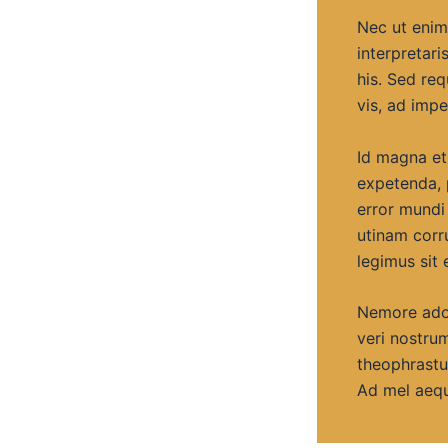
Nec ut enim 
interpretari
his. Sed req
vis, ad impe
Id magna et
expetenda, p
error mundi
utinam corru
legimus sit 
Nemore adol
veri nostru
theophrastu
Ad mel aequ