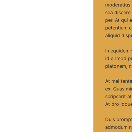
moderatius 
sea discere
per. At qui 
petentium cu
aliquid disp
In equidem 
id eirmod pr
platonem, n
At mel tant
ex. Quas mi
scripserit a
At pro idque
Duis prompt
admodum nos